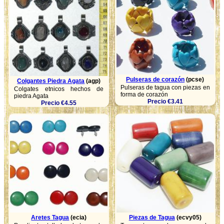
Pulseras de corazón
(pcse)
Colgantes Piedra Agata
(agp)
Pulseras de tagua con piezas en
Colgates etnicos hechos de
forma de corazón
piedra Agata
Precio €3.41
Precio €4.55
Aretes Tagua
(ecia)
Piezas de Tagua
(ecvy05)