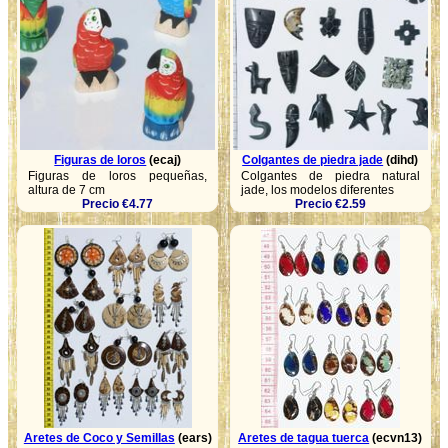
Figuras de loros
(ecaj)
Colgantes de piedra jade
(dihd)
Figuras de loros pequeñas,
Colgantes de piedra natural
altura de 7 cm
jade, los modelos diferentes
Precio €4.77
Precio €2.59
Aretes de Coco y Semillas
(ears)
Aretes de tagua tuerca
(ecvn13)