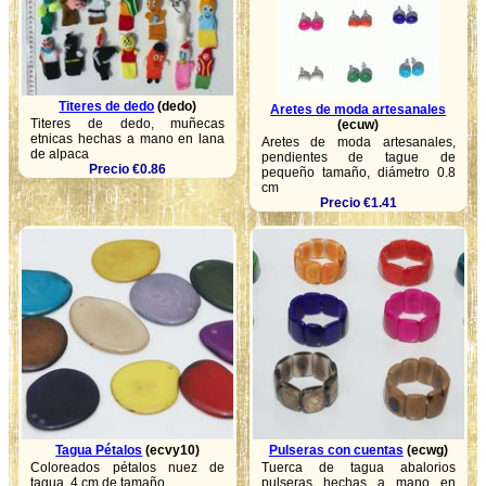
Titeres de dedo
(dedo)
Aretes de moda artesanales
Titeres de dedo, muñecas
(ecuw)
etnicas hechas a mano en lana
Aretes de moda artesanales,
de alpaca
pendientes de tague de
Precio €0.86
pequeño tamaño, diámetro 0.8
cm
Precio €1.41
Tagua Pétalos
(ecvy10)
Pulseras con cuentas
(ecwg)
Coloreados pétalos nuez de
Tuerca de tagua abalorios
tagua, 4 cm de tamaño
pulseras hechas a mano en