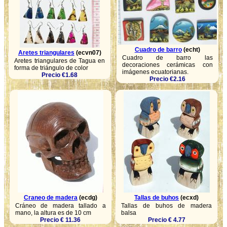
Cuadro de barro
(echt)
Aretes triangulares
(ecvn07)
Cuadro de barro las
Aretes triangulares de Tagua en
decoraciones cerámicas con
forma de triángulo de color
imágenes ecuatorianas.
Precio €1.68
Precio €2.16
Craneo de madera
(ecdg)
Tallas de buhos
(ecxd)
Cráneo de madera tallado a
Tallas de buhos de madera
mano, la altura es de 10 cm
balsa
Precio € 11.36
Precio € 4.77