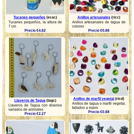
Tucanes pequeños
(ecac)
Anillos artesanales
(ricc)
Tucanes pequeños, la altura de
Anillos artesanales de tagua de
7 cm
colores
Precio €4.82
Precio €0.88
Anillos de marfil vegetal
(ricd)
Llaveros de Tagua
(tagc)
Anillos de tagua o marfil vegetal,
Llaveros de Tagua con disenos
tallados a mano
variados de animales
Precio €0.88
Precio €2.27