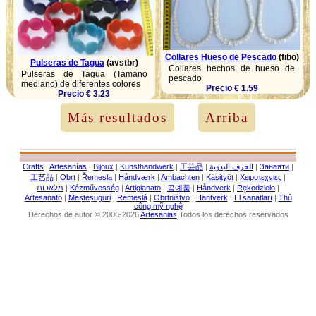
Collares Hueso de Pescado
(fibo)
Pulseras de Tagua
(avstbr)
Collares hechos de hueso de
Pulseras de Tagua (Tamano
pescado
mediano) de diferentes colores
Precio € 1.59
Precio € 3.23
Más resultados
Arriba
Crafts
|
Artesanías
|
Bijoux
|
Kunsthandwerk
|
工芸品
|
الحرف اليدوية
|
Занаяти
|
工艺品
|
Obrt
|
Řemesla
|
Håndværk
|
Ambachten
|
Käsityöt
|
Χειροτεχνίες
|
מלאכות
|
Kézművesség
|
Artigianato
|
공예품
|
Håndverk
|
Rękodzieło
|
Artesanato
|
Meșteșuguri
|
Remeslá
|
Obrtništvo
|
Hantverk
|
El sanatları
|
Thủ
công mỹ nghệ
Derechos de autor © 2006-2026
Artesanias
Todos los derechos reservados