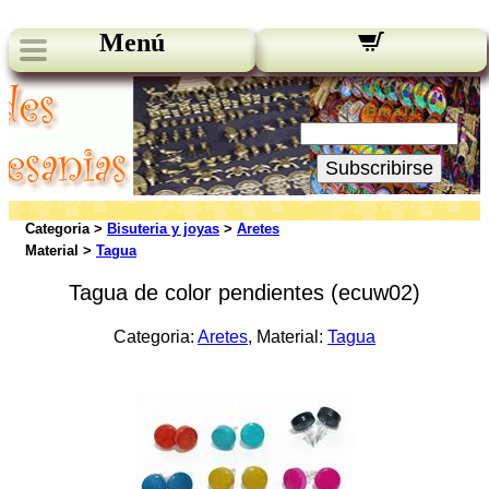
Menú
Novedades:
Su Email:
Subscribirse
Categoria >
Bisuteria y joyas
>
Aretes
Material >
Tagua
Tagua de color pendientes (ecuw02)
Categoria:
Aretes
, Material:
Tagua