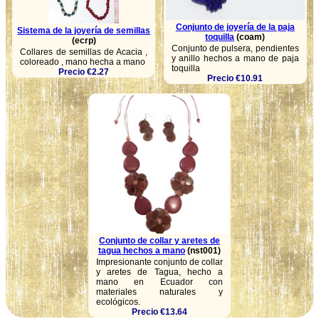
Conjunto de joyería de la paja
Sistema de la joyería de semillas
toquilla
(coam)
(ecrp)
Conjunto de pulsera, pendientes
Collares de semillas de Acacia ,
y anillo hechos a mano de paja
coloreado , mano hecha a mano
toquilla
Precio €2.27
Precio €10.91
Conjunto de collar y aretes de
tagua hechos a mano
(nst001)
Impresionante conjunto de collar
y aretes de Tagua, hecho a
mano en Ecuador con
materiales naturales y
ecológicos.
Precio €13.64