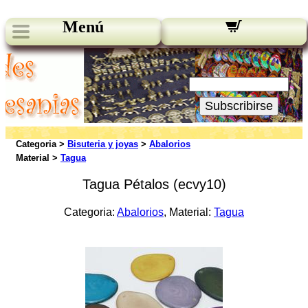
Menú
Novedades:
Su Email:
Subscribirse
Categoria >
Bisuteria y joyas
>
Abalorios
Material >
Tagua
Tagua Pétalos (ecvy10)
Categoria:
Abalorios
, Material:
Tagua