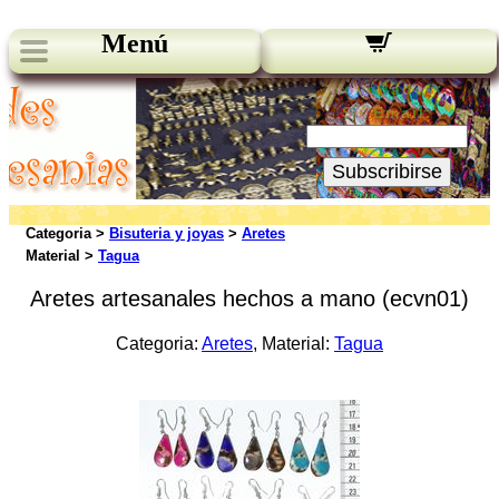
Menú
Novedades:
Su Email:
Subscribirse
Categoria >
Bisuteria y joyas
>
Aretes
Material >
Tagua
Aretes artesanales hechos a mano (ecvn01)
Categoria:
Aretes
, Material:
Tagua