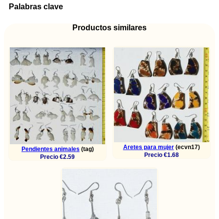
Palabras clave
Productos similares
Aretes para mujer
(ecvn17)
Pendientes animales
(tag)
Precio €1.68
Precio €2.59