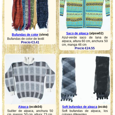
Saco de alpaca
(alpsw02)
Bufandas de color
(shrw)
Azul-verde saco de lana de
Bufandas de color de textil
alpaca, altura 60 cm, anchura 50
Precio €3.41
cm, manga 46 cm
Precio €24.55
Alpaca
(ecdk04)
Soft bufandas de alpaca
(ecdo)
Suéter de alpaca, anchura 50
Soft bufandas de alpaca, los
cm, manga: 50 cm, altura: 73 cm
colores diferentes.