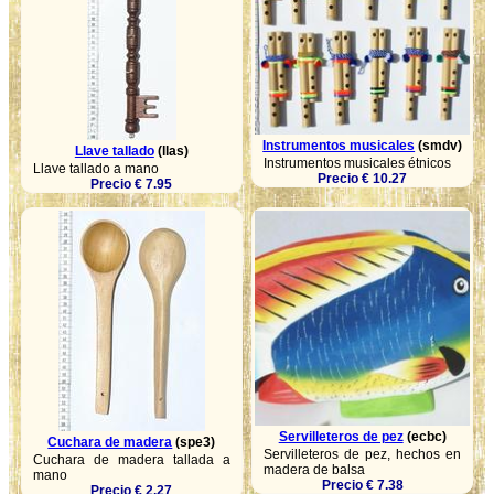
Instrumentos musicales
(smdv)
Llave tallado
(llas)
Instrumentos musicales étnicos
Llave tallado a mano
Precio € 10.27
Precio € 7.95
Servilleteros de pez
(ecbc)
Cuchara de madera
(spe3)
Servilleteros de pez, hechos en
Cuchara de madera tallada a
madera de balsa
mano
Precio € 7.38
Precio € 2.27