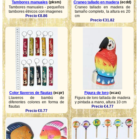
Tambores manuales
(pksm)
Craneo tallado en madera
(ecdd)
Tambores manuales - pequeños
Craneo tallado en madera de
tambores étnicos con imagenes
tamaño completo, la altura es 20
Precio €8.86
cm
Precio €31.82
Color llaveros de flautas
(ecpr)
Figura de loro
(ecas)
Llaveros de bambú de
Figura de loro tallada de madera
diferentes colores en forma de
y pintada a mano, altura 10 cm
flautas
Precio €4.77
Precio €0.77