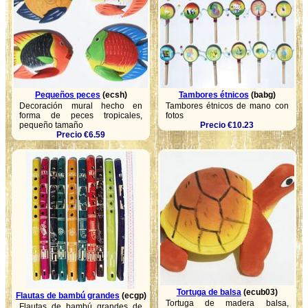
Pequeños peces
(ecsh)
Tambores étnicos
(babg)
Decoración mural hecho en
Tambores étnicos de mano con
forma de peces tropicales,
fotos
pequeño tamaño
Precio €10.23
Precio €6.59
Tortuga de balsa
(ecub03)
Flautas de bambú grandes
(ecgp)
Tortuga de madera balsa,
Flautas de bambú grandes de