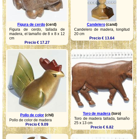
Figura de cerdo
(cerd)
Candelero
(cand)
Figura de cerdo, tallada de
Candelero de madera, longitud
madera, el tamaño de 8 x 8 x 12
20 cm
cm
Precio € 13.64
Precio € 17.27
Toro de madera
(toro)
Pollo de color
(chil)
Toro de madera tallada, tamaño
Pollo de color de madera
25 x 13 cm
Precio € 9.09
Precio € 6.82