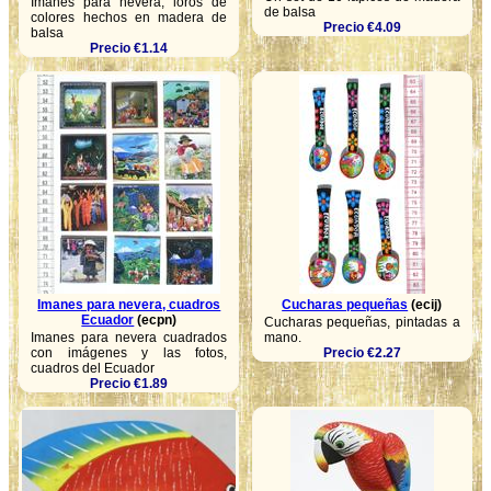
Imanes para nevera, loros de
de balsa
colores hechos en madera de
Precio €4.09
balsa
Precio €1.14
Imanes para nevera, cuadros
Cucharas pequeñas
(ecij)
Ecuador
(ecpn)
Cucharas pequeñas, pintadas a
Imanes para nevera cuadrados
mano.
con imágenes y las fotos,
Precio €2.27
cuadros del Ecuador
Precio €1.89