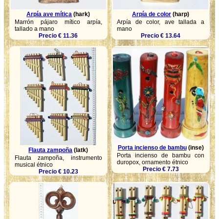
Arpía ave mítica
(hark)
Arpía de color
(harp)
Marrón pájaro mítico arpía,
Arpía de color, ave tallada a
tallado a mano
mano
Precio € 11.36
Precio € 13.64
Porta incienso de bambu
(inse)
Flauta zampoña
(latk)
Porta incienso de bambu con
Flauta zampoña, instrumento
duropox, ornamento étnico
musical étnico
Precio € 7.73
Precio € 10.23