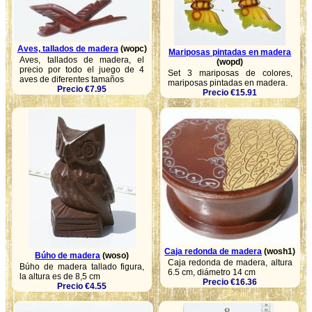
Aves, tallados de madera
(wopc)
Mariposas pintadas en madera
Aves, tallados de madera, el
(wopd)
precio por todo el juego de 4
Set 3 mariposas de colores,
aves de diferentes tamaños
mariposas pintadas en madera.
Precio €7.95
Precio €15.91
Caja redonda de madera
(wosh1)
Búho de madera
(woso)
Caja redonda de madera, altura
Búho de madera tallado figura,
6.5 cm, diámetro 14 cm
la altura es de 8,5 cm
Precio €16.36
Precio €4.55