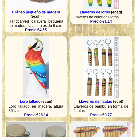
Cráneo pequeño de madera
Llaveros de loros
(ecad)
(ecdh)
Llaveros de coloridos loros
Handcarved calavera pequeña
Precio €1.14
de madera, la altura es de 6 cm
Precio €4.55
Loro tallado
(ecaq)
Llaveros de flautas
(ecpt)
Loro tallado en madera, altura
Llaveros de bambú en forma de
30 cm
flautas
Precio €26.14
Precio €0.77