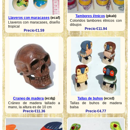
Tambores étnicos
(pkab)
Llaveros con maracases
(ecaf)
Coloridos tambores étnicos con
Llaveros con maracases, diseño
dibujos
tropical
Precio €11.94
Precio €1.59
Craneo de madera
(ecdg)
Tallas de buhos
(ecxd)
Cráneo de madera tallado a
Tallas de buhos de madera
mano, la altura es de 10 cm
balsa
Precio €11.36
Precio €4.77