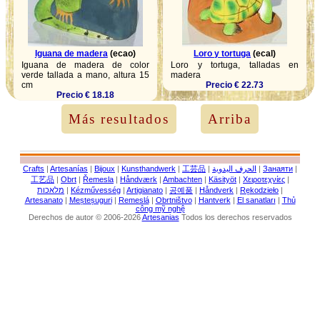
Iguana de madera
(ecao)
Loro y tortuga
(ecal)
Iguana de madera de color
Loro y tortuga, talladas en
verde tallada a mano, altura 15
madera
cm
Precio € 22.73
Precio € 18.18
Más resultados
Arriba
Crafts
|
Artesanías
|
Bijoux
|
Kunsthandwerk
|
工芸品
|
الحرف اليدوية
|
Занаяти
|
工艺品
|
Obrt
|
Řemesla
|
Håndværk
|
Ambachten
|
Käsityöt
|
Χειροτεχνίες
|
מלאכות
|
Kézművesség
|
Artigianato
|
공예품
|
Håndverk
|
Rękodzieło
|
Artesanato
|
Meșteșuguri
|
Remeslá
|
Obrtništvo
|
Hantverk
|
El sanatları
|
Thủ
công mỹ nghệ
Derechos de autor © 2006-2026
Artesanias
Todos los derechos reservados