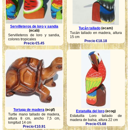
Servilleteros de loro y sandia
Tucán tallado
(ecam)
(ecab)
Tucán tallado en madera, altura
Servilleteros de loro y sandia,
15 cm
colores tropicales
Precio €18.18
Precio €5.45
Tortuga de madera
(ecgf)
Estatuilla del loro
(ecog)
Turtle mano tallado de madera,
Estatuilla Loro tallado de
altura 8 cm, ancho 7,5 cm,
madera de balsa, altura 22 cm
longitud 14 cm
Precio €5.68
Precio €10.91