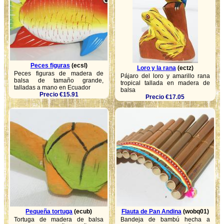
Peces figuras
(ecsl)
Loro y la rana
(ectz)
Peces figuras de madera de
Pájaro del loro y amarillo rana
balsa de tamaño grande,
tropical tallada en madera de
talladas a mano en Ecuador
balsa
Precio €15.91
Precio €17.05
Pequeña tortuga
(ecub)
Flauta de Pan Andina
(wobq01)
Tortuga de madera de balsa
Bandeja de bambú hecha a