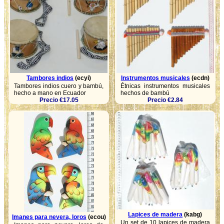
Tambores indios
(ecyi)
Instrumentos musicales
(ecdn)
Tambores indios cuero y bambú,
Étnicas instrumentos musicales
hecho a mano en Ecuador
hechos de bambú
Precio €17.05
Precio €2.84
Lapices de madera
(kabg)
Imanes para nevera, loros
(ecou)
Un set de 10 lapices de madera