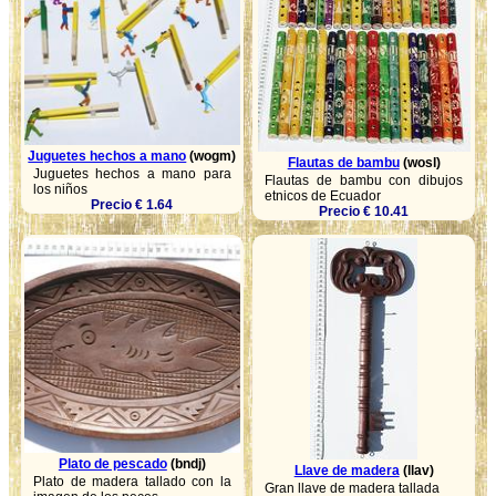
Juguetes hechos a mano
(wogm)
Flautas de bambu
(wosl)
Juguetes hechos a mano para
Flautas de bambu con dibujos
los niños
etnicos de Ecuador
Precio € 1.64
Precio € 10.41
Plato de pescado
(bndj)
Llave de madera
(llav)
Plato de madera tallado con la
Gran llave de madera tallada