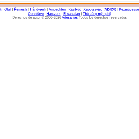
品
|
Obrt
|
Řemesla
|
Håndværk
|
Ambachten
|
Käsityöt
|
Χειροτεχνίες
|
מלאכות
|
Kézművessé
Obrtništvo
|
Hantverk
|
El sanatları
|
Thủ công mỹ nghệ
Derechos de autor © 2006-2026
Artesanias
Todos los derechos reservados