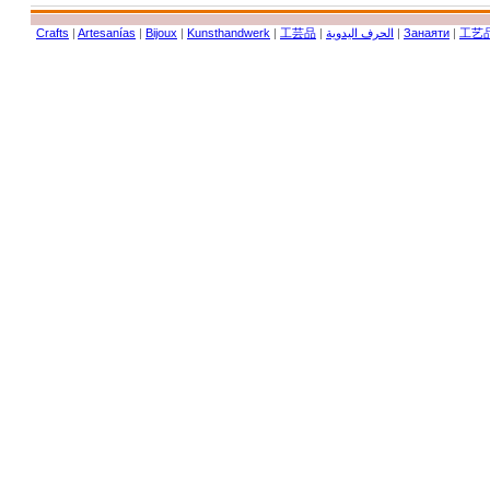
Crafts
|
Artesanías
|
Bijoux
|
Kunsthandwerk
|
工芸品
|
الحرف اليدوية
|
Занаяти
|
工艺