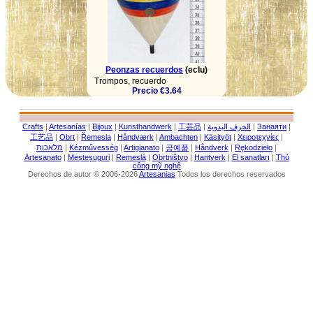
Peonzas recuerdos
(eclu)
Trompos, recuerdo
Precio €3.64
Crafts
|
Artesanías
|
Bijoux
|
Kunsthandwerk
|
工芸品
|
الحرف اليدوية
|
Занаяти
|
工艺品
|
Obrt
|
Řemesla
|
Håndværk
|
Ambachten
|
Käsityöt
|
Χειροτεχνίες
|
מלאכות
|
Kézművesség
|
Artigianato
|
공예품
|
Håndverk
|
Rękodzieło
|
Artesanato
|
Meșteșuguri
|
Remeslá
|
Obrtništvo
|
Hantverk
|
El sanatları
|
Thủ
công mỹ nghệ
Derechos de autor © 2006-2026
Artesanias
Todos los derechos reservados