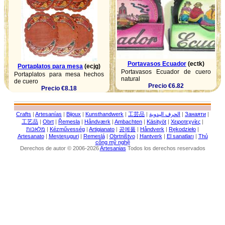
Portavasos Ecuador
(ectk)
Portaplatos para mesa
(ecjg)
Portavasos Ecuador de cuero
Portaplatos para mesa hechos
natural
de cuero
Precio €6.82
Precio €8.18
Crafts
|
Artesanías
|
Bijoux
|
Kunsthandwerk
|
工芸品
|
الحرف اليدوية
|
Занаяти
|
工艺品
|
Obrt
|
Řemesla
|
Håndværk
|
Ambachten
|
Käsityöt
|
Χειροτεχνίες
|
מלאכות
|
Kézművesség
|
Artigianato
|
공예품
|
Håndverk
|
Rękodzieło
|
Artesanato
|
Meșteșuguri
|
Remeslá
|
Obrtništvo
|
Hantverk
|
El sanatları
|
Thủ
công mỹ nghệ
Derechos de autor © 2006-2026
Artesanias
Todos los derechos reservados