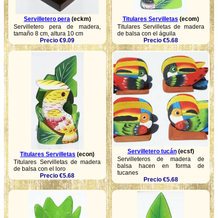
Servilletero pera
(eckm)
Titulares Servilletas
(ecom)
Servilletero pera de madera,
Titulares Servilletas de madera
tamaño 8 cm, altura 10 cm
de balsa con el águila
Precio €9.09
Precio €5.68
Servilletero tucán
(ecsf)
Titulares Servilletas
(econ)
Servilleteros de madera de
Titulares Servilletas de madera
balsa hacen en forma de
de balsa con el loro
tucanes
Precio €5.68
Precio €5.68