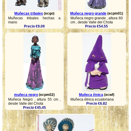
Muñecas tribales
(ecgo)
Muñeca negro grande
(ecpm01)
Muñecas tribales hechas a
Muñeca negro grande , altura 60
mano
cm , desde Valle del Chota
Precio €9.09
Precio €54.55
muñeca negro
(ecpm02)
Muñeca étnica
(ecwf)
Muñeca Negro , altura 55 cm ,
Muñeca étnica ecuatoriana
desde Valle del Chota
Precio €6.82
Precio €45.45