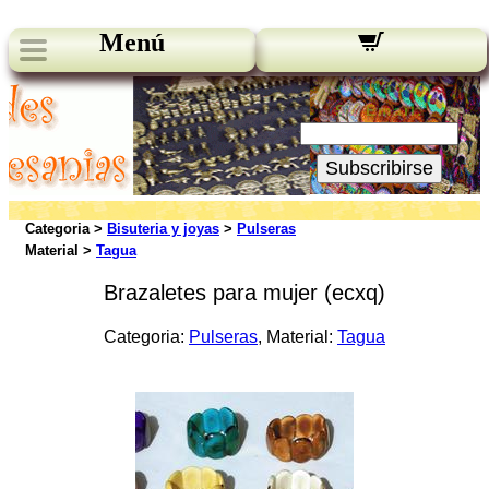
Menú
Novedades:
Su Email:
Subscribirse
Categoria >
Bisuteria y joyas
>
Pulseras
Material >
Tagua
Brazaletes para mujer (ecxq)
Categoria:
Pulseras
, Material:
Tagua