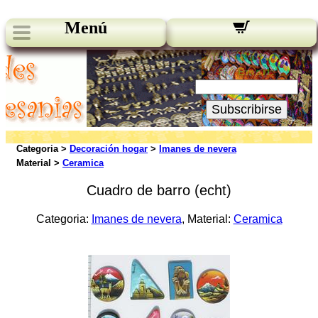
Menú
Novedades:
Su Email:
Subscribirse
Categoria >
Decoración hogar
>
Imanes de nevera
Material >
Ceramica
Cuadro de barro (echt)
Categoria:
Imanes de nevera
, Material:
Ceramica