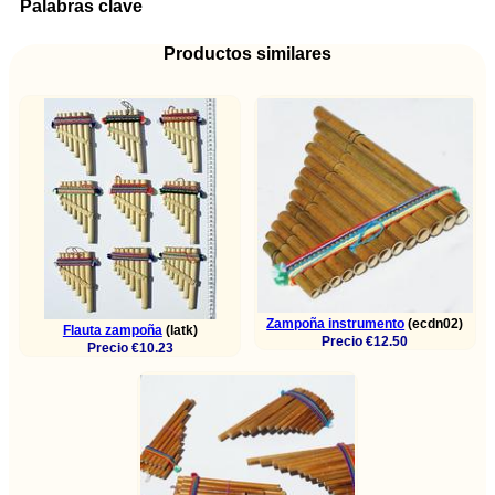
Palabras clave
Productos similares
Zampoña instrumento
(ecdn02)
Flauta zampoña
(latk)
Precio €12.50
Precio €10.23