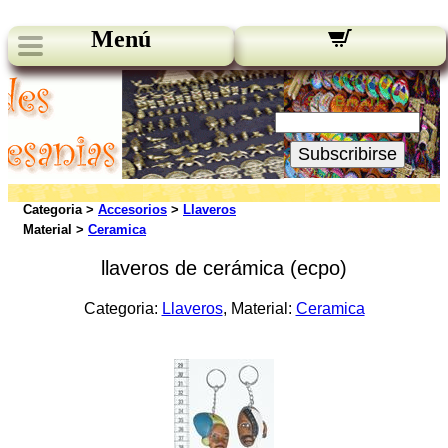
Menú
Novedades:
Su Email:
Subscribirse
Categoria >
Accesorios
>
Llaveros
Material >
Ceramica
llaveros de cerámica (ecpo)
Categoria:
Llaveros
, Material:
Ceramica