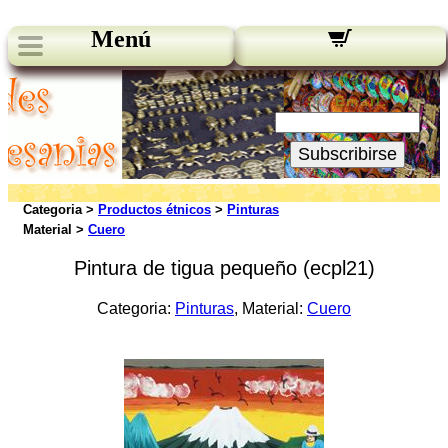
Menú
Novedades:
Su Email:
Subscribirse
Categoria >
Productos étnicos
>
Pinturas
Material >
Cuero
Pintura de tigua pequeño (ecpl21)
Categoria:
Pinturas
, Material:
Cuero