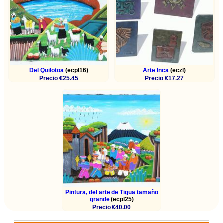
Del Quilotoa
(ecpl16)
Arte Inca
(eczl)
Precio €25.45
Precio €17.27
Pintura, del arte de Tigua tamaño
grande
(ecpl25)
Precio €40.00