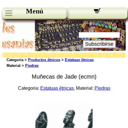
Menú
Novedades:
Su Email:
Subscribirse
Categoria >
Productos étnicos
>
Estatuas étnicas
Material >
Piedras
Muñecas de Jade (ecmn)
Categoria:
Estatuas étnicas
, Material:
Piedras