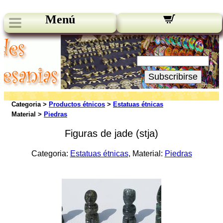
Menú
Novedades:
Su Email:
Subscribirse
Categoria >
Productos étnicos
>
Estatuas étnicas
Material >
Piedras
Figuras de jade (stja)
Categoria:
Estatuas étnicas
, Material:
Piedras