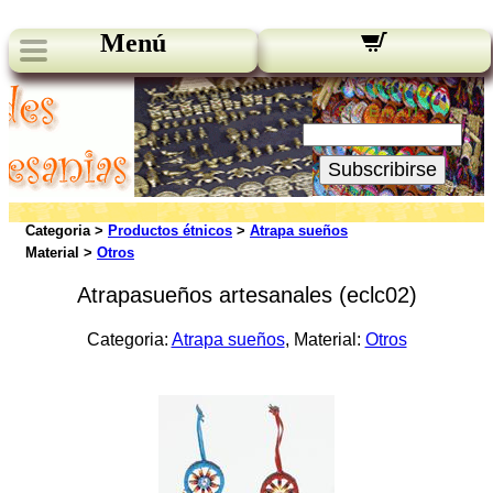
Menú
Novedades:
Su Email:
Subscribirse
Categoria >
Productos étnicos
>
Atrapa sueños
Material >
Otros
Atrapasueños artesanales (eclc02)
Categoria:
Atrapa sueños
, Material:
Otros