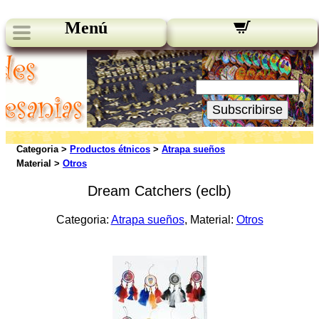
Menú
Novedades:
Su Email:
Subscribirse
Categoria >
Productos étnicos
>
Atrapa sueños
Material >
Otros
Dream Catchers (eclb)
Categoria:
Atrapa sueños
, Material:
Otros