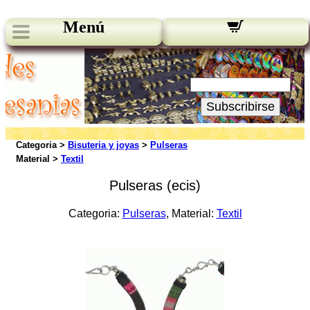
Menú
Novedades:
Su Email:
Subscribirse
Categoria >
Bisuteria y joyas
>
Pulseras
Material >
Textil
Pulseras (ecis)
Categoria:
Pulseras
, Material:
Textil