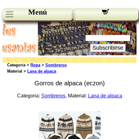
Menú
Novedades:
Su Email:
Subscribirse
Categoria >
Ropa
>
Sombreros
Material >
Lana de alpaca
Gorros de alpaca (eczon)
Categoria:
Sombreros
, Material:
Lana de alpaca