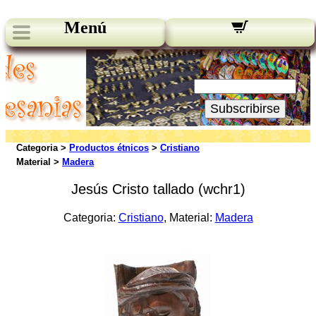
Menú
Novedades:
Su Email:
Subscribirse
Categoria >
Productos étnicos
>
Cristiano
Material >
Madera
Jesús Cristo tallado (wchr1)
Categoria:
Cristiano
, Material:
Madera