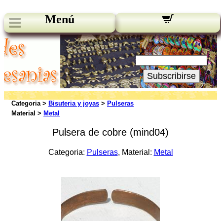
Menú
Novedades:
Su Email:
Subscribirse
Categoria >
Bisuteria y joyas
>
Pulseras
Material >
Metal
Pulsera de cobre (mind04)
Categoria:
Pulseras
, Material:
Metal