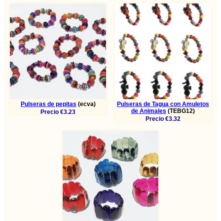
Pulseras de pepitas
(ecva)
Pulseras de Tagua con Amuletos
de Animales
(TEBG12)
Precio €3.23
Precio €3.32