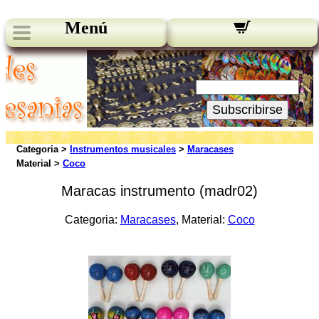
Menú
Novedades:
Su Email:
Subscribirse
Categoria >
Instrumentos musicales
>
Maracases
Material >
Coco
Maracas instrumento (madr02)
Categoria:
Maracases
, Material:
Coco