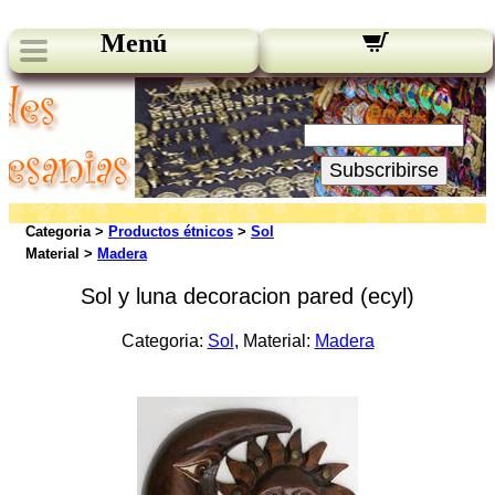
Menú
Novedades:
Su Email:
Subscribirse
Categoria >
Productos étnicos
>
Sol
Material >
Madera
Sol y luna decoracion pared (ecyl)
Categoria:
Sol
, Material:
Madera