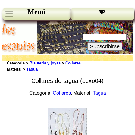
Menú
Novedades:
Su Email:
Subscribirse
Categoria >
Bisuteria y joyas
>
Collares
Material >
Tagua
Collares de tagua (ecxo04)
Categoria:
Collares
, Material:
Tagua