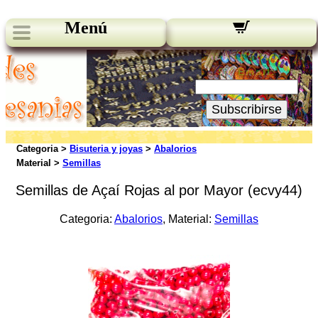
Menú
Novedades:
Su Email:
Subscribirse
Categoria >
Bisuteria y joyas
>
Abalorios
Material >
Semillas
Semillas de Açaí Rojas al por Mayor (ecvy44)
Categoria:
Abalorios
, Material:
Semillas