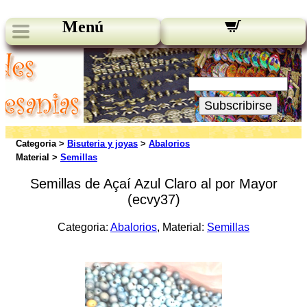
Menú
Novedades:
Su Email:
Subscribirse
Categoria >
Bisuteria y joyas
>
Abalorios
Material >
Semillas
Semillas de Açaí Azul Claro al por Mayor
(ecvy37)
Categoria:
Abalorios
, Material:
Semillas