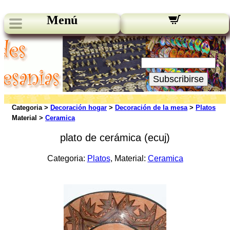
Menú
Novedades:
Su Email:
Subscribirse
Categoria >
Decoración hogar
>
Decoración de la mesa
>
Platos
Material >
Ceramica
plato de cerámica (ecuj)
Categoria:
Platos
, Material:
Ceramica