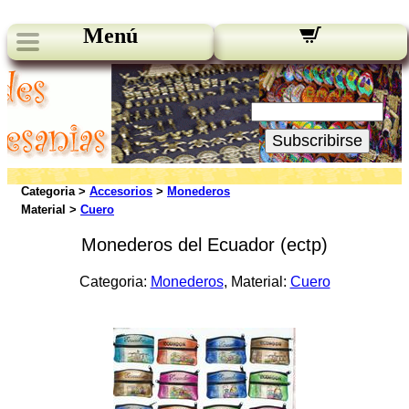
Menú
Novedades:
Su Email:
Subscribirse
Categoria >
Accesorios
>
Monederos
Material >
Cuero
Monederos del Ecuador (ectp)
Categoria:
Monederos
, Material:
Cuero