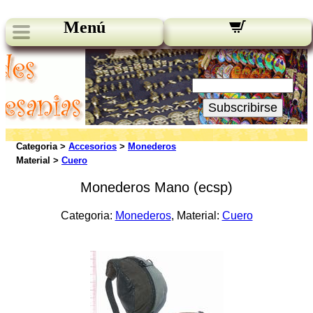
Menú
Novedades:
Su Email:
Subscribirse
Categoria >
Accesorios
>
Monederos
Material >
Cuero
Monederos Mano (ecsp)
Categoria:
Monederos
, Material:
Cuero