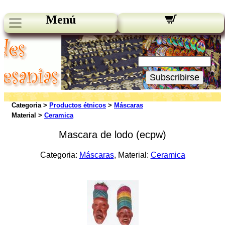
Menú
Novedades:
Su Email:
Subscribirse
Categoria >
Productos étnicos
>
Máscaras
Material >
Ceramica
Mascara de lodo (ecpw)
Categoria:
Máscaras
, Material:
Ceramica