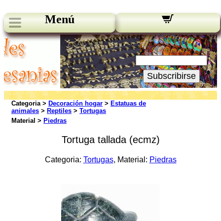
Menú
Novedades:
Su Email:
Subscribirse
Categoria >
Decoración hogar
>
Estatuas de
animales
>
Reptiles
>
Tortugas
Material >
Piedras
Tortuga tallada (ecmz)
Categoria:
Tortugas
, Material:
Piedras