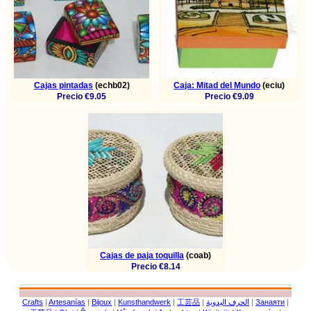
Cajas pintadas
(echb02)
Caja: Mitad del Mundo
(eciu)
Precio €9.05
Precio €9.09
Cajas de paja toquilla
(coab)
Precio €8.14
Crafts
|
Artesanías
|
Bijoux
|
Kunsthandwerk
|
工芸品
|
الحرف اليدوية
|
Занаяти
|