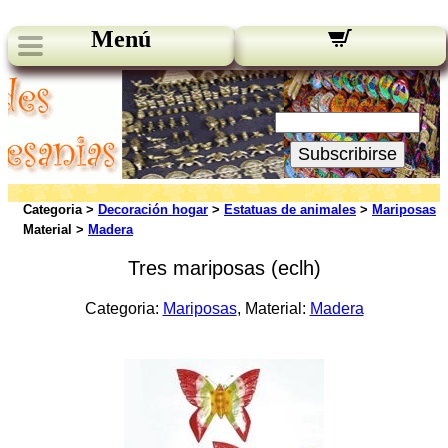
Menú
Novedades:
Su Email:
Subscribirse
Categoria >
Decoración hogar
>
Estatuas de animales
>
Mariposas
Material >
Madera
Tres mariposas (eclh)
Categoria:
Mariposas
, Material:
Madera