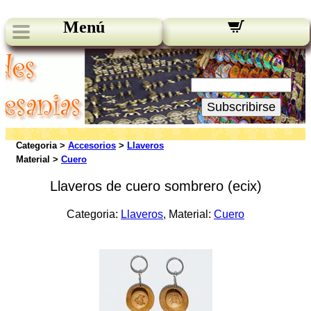
Menú
Novedades:
Su Email:
Subscribirse
Categoria >
Accesorios
>
Llaveros
Material >
Cuero
Llaveros de cuero sombrero (ecix)
Categoria:
Llaveros
, Material:
Cuero