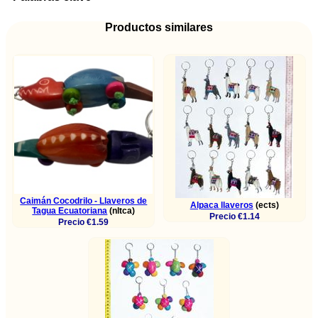
Productos similares
Caimán Cocodrilo - Llaveros de
Alpaca llaveros
(ects)
Tagua Ecuatoriana
(nltca)
Precio €1.14
Precio €1.59