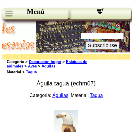
Menú
Novedades:
Su Email:
Subscribirse
Categoria >
Decoración hogar
>
Estatuas de
animales
>
Aves
>
Águilas
Material >
Tagua
Águila tagua (echm07)
Categoria:
Águilas
, Material:
Tagua