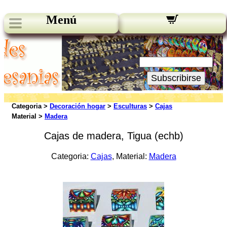
Menú
Novedades:
Su Email:
Subscribirse
Categoria >
Decoración hogar
>
Esculturas
>
Cajas
Material >
Madera
Cajas de madera, Tigua (echb)
Categoria:
Cajas
, Material:
Madera