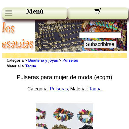
Menú
Novedades:
Su Email:
Subscribirse
Categoria >
Bisuteria y joyas
>
Pulseras
Material >
Tagua
Pulseras para mujer de moda (ecgm)
Categoria:
Pulseras
, Material:
Tagua