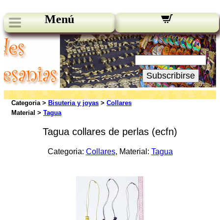
Menú
Novedades:
Su Email:
Subscribirse
Categoria >
Bisuteria y joyas
>
Collares
Material >
Tagua
Tagua collares de perlas (ecfn)
Categoria:
Collares
, Material:
Tagua