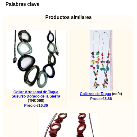
Palabras clave
Productos similares
Collar Artesanal de Tagua
Collares de Tagua
(ecfe)
Susurro Dorado de la Sierra
Precio €8.86
(TNC068)
Precio €16.36