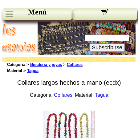
Menú
Novedades:
Su Email:
Subscribirse
Categoria >
Bisuteria y joyas
>
Collares
Material >
Tagua
Collares largos hechos a mano (ecdx)
Categoria:
Collares
, Material:
Tagua