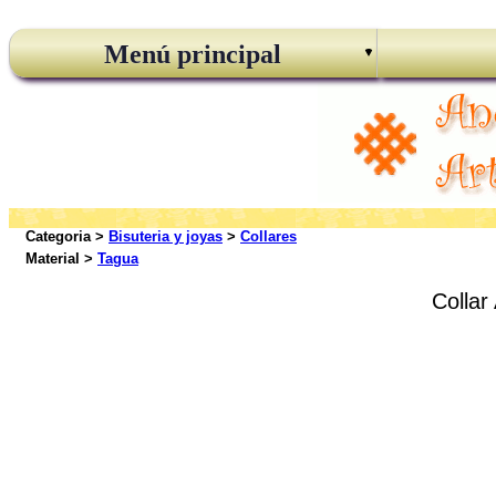
Menú principal
Categoria >
Bisuteria y joyas
>
Collares
Material >
Tagua
Collar