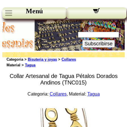
Menú
Novedades:
Su Email:
Subscribirse
Categoria >
Bisuteria y joyas
>
Collares
Material >
Tagua
Collar Artesanal de Tagua Pétalos Dorados
Andinos (TNC015)
Categoria:
Collares
, Material:
Tagua