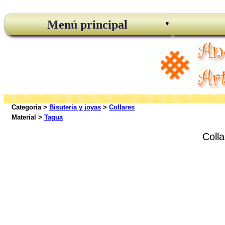
Menú principal
Categoria >
Bisuteria y joyas
>
Collares
Material >
Tagua
Colla